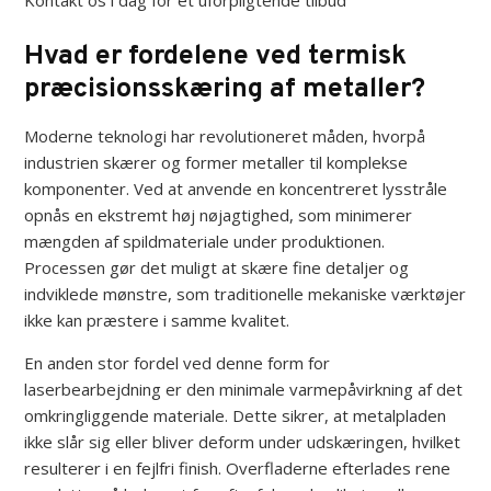
Kontakt os i dag for et uforpligtende tilbud
Hvad er fordelene ved termisk
præcisionsskæring af metaller?
Moderne teknologi har revolutioneret måden, hvorpå
industrien skærer og former metaller til komplekse
komponenter. Ved at anvende en koncentreret lysstråle
opnås en ekstremt høj nøjagtighed, som minimerer
mængden af spildmateriale under produktionen.
Processen gør det muligt at skære fine detaljer og
indviklede mønstre, som traditionelle mekaniske værktøjer
ikke kan præstere i samme kvalitet.
En anden stor fordel ved denne form for
laserbearbejdning er den minimale varmepåvirkning af det
omkringliggende materiale. Dette sikrer, at metalpladen
ikke slår sig eller bliver deform under udskæringen, hvilket
resulterer i en fejlfri finish. Overfladerne efterlades rene