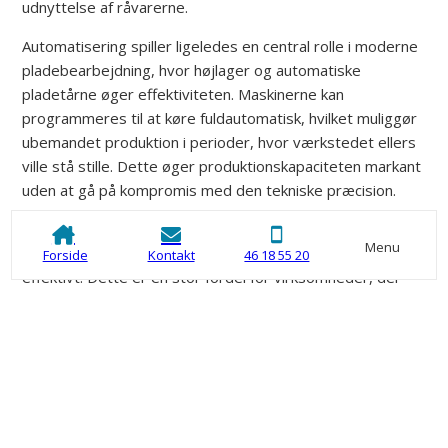
udnyttelse af råvarerne.
Automatisering spiller ligeledes en central rolle i moderne
pladebearbejdning, hvor højlager og automatiske
pladetårne øger effektiviteten. Maskinerne kan
programmeres til at køre fuldautomatisk, hvilket muliggør
ubemandet produktion i perioder, hvor værkstedet ellers
ville stå stille. Dette øger produktionskapaciteten markant
uden at gå på kompromis med den tekniske præcision.
Fleksibilitet i maskinparken betyder desuden, at
Menu
omstillingen mellem forskellige opgaver kan ske hurtigt og
Forside
Kontakt
46 18 55 20
effektivt. Dette er en stor fordel for virksomheder, der
har brug for hurtig fremstilling af prototyper før en
egentlig serieproduktion. En tæt dialog mellem teknikere
og designere sikrer, at eventuelle udfordringer afklares
tidligt, så uforudsete forsinkelser helt undgås under
forløbet.