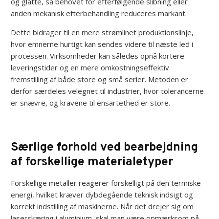
og glatte, så behovet for efterfølgende slibning eller
anden mekanisk efterbehandling reduceres markant.
Dette bidrager til en mere strømlinet produktionslinje,
hvor emnerne hurtigt kan sendes videre til næste led i
processen. Virksomheder kan således opnå kortere
leveringstider og en mere omkostningseffektiv
fremstilling af både store og små serier. Metoden er
derfor særdeles velegnet til industrier, hvor tolerancerne
er snævre, og kravene til ensartethed er store.
Særlige forhold ved bearbejdning
af forskellige materialetyper
Forskellige metaller reagerer forskelligt på den termiske
energi, hvilket kræver dybdegående teknisk indsigt og
korrekt indstilling af maskinerne. Når det drejer sig om
laserskæring i aluminium, skal man være opmærksom på