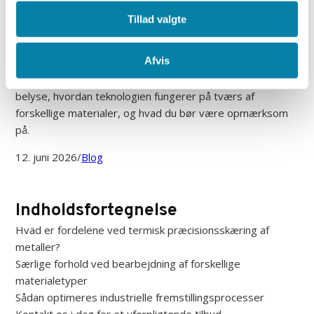
Når det kommer til moderne fremstilling af
Tillad valgte
metalkomponenter, er præcision og effektivitet
altafgørende for et godt resultat. I dette blogindlæg
Afvis
kommer vi nærmere ind på
laserskæring
, som er en af de
mest avancerede metoder til bearbejdning af plader. Vi vil
belyse, hvordan teknologien fungerer på tværs af
forskellige materialer, og hvad du bør være opmærksom
på.
12. juni 2026
/
Blog
Indholdsfortegnelse
Hvad er fordelene ved termisk præcisionsskæring af
metaller?
Særlige forhold ved bearbejdning af forskellige
materialetyper
Sådan optimeres industrielle fremstillingsprocesser